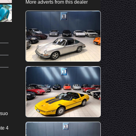
More adverts from this dealer
 suo
te 4