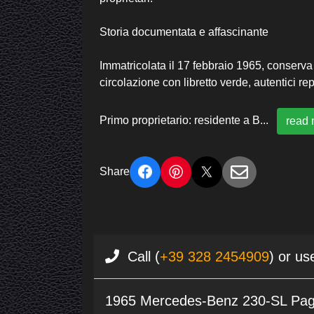
Storia documentata e affascinante
Immatricolata il 17 febbraio 1965, conserva 
circolazione con libretto verde, autentici rep
Primo proprietario: residente a B
...
read 
Share
Call (
+39 328 2454909
) or us
1965 Mercedes-Benz 230-SL Pag