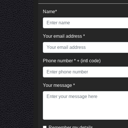
Name*
Your email address *
Phone number * + (intl code)
Your message *
Remember my details