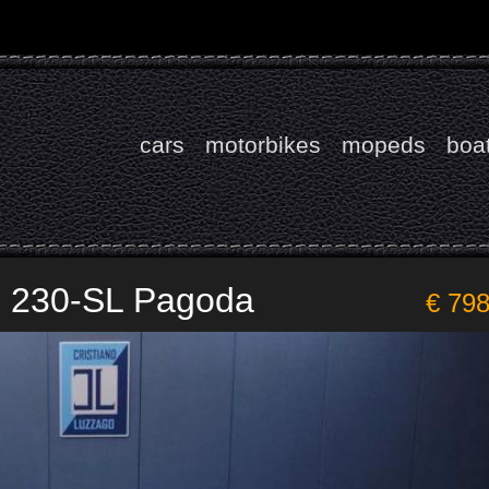
cars
motorbikes
mopeds
boa
 230-SL Pagoda
€ 79