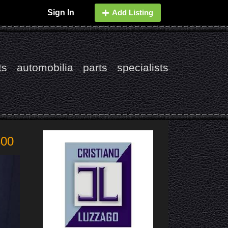
Sign In
Add Listing
ts
automobilia
parts
specialists
800