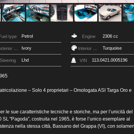
Petrol
2306 cc
Fuel type
Engine
Ivory
Turquoise
Exterior Color
Interior Color
Lhd
113.0421.0005196
Steering
VIN
965
matricolazione – Solo 4 proprietari – Omologata ASI Targa Oro e
r le sue caratteristiche tecniche e storiche, ma per l’unicità del
 SL “Pagoda”, costruita nel 1965, è forse l’unico esemplare al
istenza nella stessa città, Bassano del Grappa (VI), con solamen