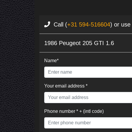
Call (
+31 594-516604
) or use
1986 Peugeot 205 GTI 1.6
Name*
Your email address *
Phone number * + (intl code)