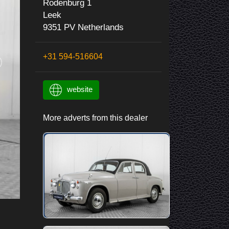
Rodenburg 1
Leek
9351 PV Netherlands
+31 594-516604
website
More adverts from this dealer