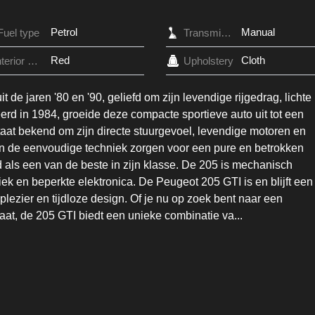
Petrol
Manual
Fuel type
Transmission
Red
Cloth
Interior Color
Upholstery
de jaren '80 en '90, geliefd om zijn levendige rijgedrag, lichte
eerd in 1984, groeide deze compacte sportieve auto uit tot een
taat bekend om zijn directe stuurgevoel, levendige motoren en
en de eenvoudige techniek zorgen voor een pure en betrokken
d als een van de beste in zijn klasse. De 205 is mechanisch
ek en beperkte elektronica. De Peugeot 205 GTI is en blijft een
plezier en tijdloze design. Of je nu op zoek bent naar een
taat, de 205 GTI biedt een unieke combinatie va
...