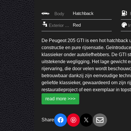
Hatchback
Body
Red
Exterior Color
De Peugeot 205 GTI is een hot hatchback uit 
constructie en pure rijsensatie. Geïntroduc
klassieker onder autoliefhebbers. De GTI s
uitstekende wegligging. Het lage gewicht 
rijervaring, die door velen wordt beschouw
betrouwbaar dankzij zijn eenvoudige techni
geliefde klassieker, gewaardeerd om zijn rij
restauratieproject of een exemplaar in tops
read more >>>
Share