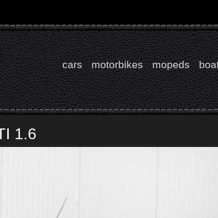
cars
motorbikes
mopeds
boa
I 1.6