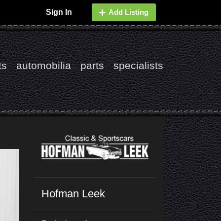
Sign In
Add Listing
ts
automobilia
parts
specialists
Hofman Leek