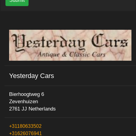
Submit
Yesterday Cars
Bierhoogtweg 6
Zevenhuizen
2761 JJ Netherlands
+31180633502
+31626076941