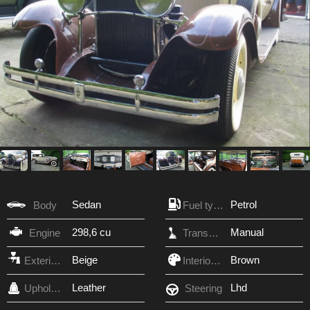
Sedan
Petrol
Body
Fuel type
298,6 cu
Manual
Engine
Transmission
Beige
Brown
Exterior Color
Interior Color
Leather
Lhd
Upholstery
Steering