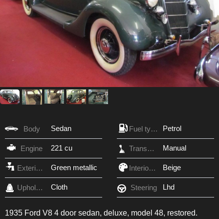
Sedan
Petrol
Body
Fuel type
221 cu
Manual
Engine
Transmission
Green metallic
Beige
Exterior Color
Interior Color
Cloth
Lhd
Upholstery
Steering
1935 Ford V8 4 door sedan, deluxe, model 48, restored.