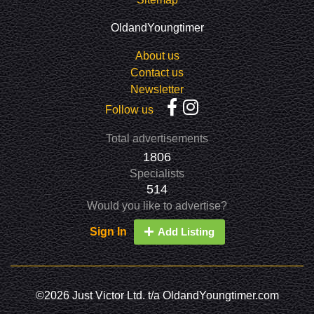
OldandYoungtimer
About us
Contact us
Newsletter
Follow us
Total advertisements
1806
Specialists
514
Would you like to advertise?
Sign In
Add Listing
©2026 Just Victor Ltd. t/a OldandYoungtimer.com