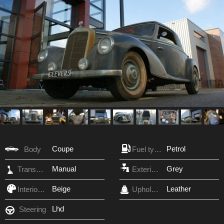
Coupe
Petrol
Body
Fuel type
Manual
Grey
Transmission
Exterior Color
Beige
Leather
Interior Color
Upholstery
Lhd
Steering