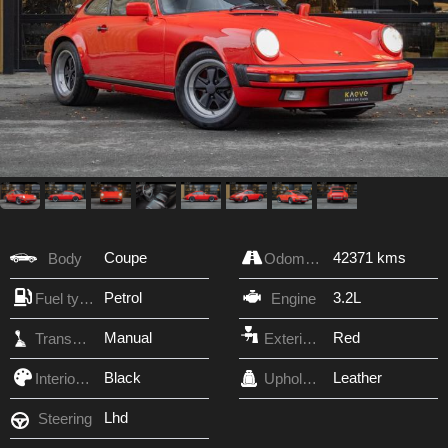
Coupe
42371 kms
Body
Odometer
Petrol
3.2L
Fuel type
Engine
Manual
Red
Transmission
Exterior Color
Black
Leather
Interior Color
Upholstery
Lhd
Steering