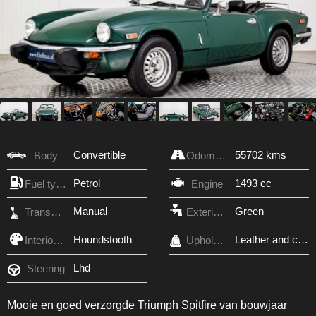
Convertible
55702 kms
Body
Odometer
Petrol
1493 cc
Fuel type
Engine
Manual
Green
Transmission
Exterior Color
Houndstooth
Leather and cloth
Interior Color
Upholstery
Lhd
Steering
Mooie en goed verzorgde Triumph Spitfire van bouwjaar