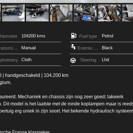
104200 kms
Petrol
Odometer
Fuel type
Manual
Black
Transmission
Exterior Color
Cloth
Lhd
pholstery
Steering
66 | handgeschakeld | 104.200 km
gium.
ureerd. Mechaniek en chassis zijn nog zeer goed; lakwerk
 Dit model is het laatste met de ronde koplampen maar is reed
oertuig erg uniek in zijn soort. Het bekende hydraulisch systee
ische Franse klassieker.