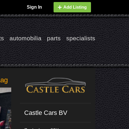
Sign In
Add Listing
ts
automobilia
parts
specialists
aag
Castle Cars BV