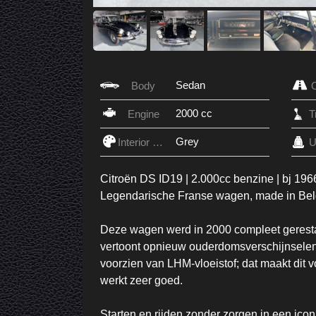
Sedan
Body
2000 cc
Engine
Grey
Interior Color
U
Citroën DS ID19 | 2.000cc benzine | bj 19
Legendarische Franse wagen, made in Bel
Deze wagen werd in 2000 compleet geresta
vertoont opnieuw ouderdomsverschijnselen.
voorzien van LHM-vloeistof; dat maakt dit v
werkt zeer goed.
Starten en rijden zonder zorgen in een icon