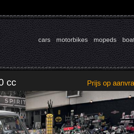
cars
motorbikes
mopeds
boa
0 cc
Prijs op aanvr