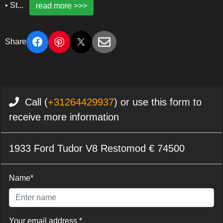
• St
...
read more >>>
Share
Call (
+31264429937
) or use this form to
receive more information
1933 Ford Tudor V8 Restomod € 74500
Name*
Your email address *