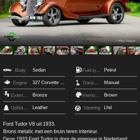
Sedan
Petrol
Body
Fuel type
327 Corvette engine
Manual
Engine
Transmission
Bronze
Brown
Exterior Color
Interior Color
Leather
Lhd
Upholstery
Steering
Ford Tudor V8 uit 1933.
Brons metalic met een bruin leren interieur.
Deze 1933 Ford Tudor is door de eigenaar in Nederland