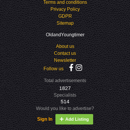
Terms and conditions
Privacy Policy
GDPR
Sitemap
OldandYoungtimer
About us
Contact us
Newsletter
Follow us
Total advertisements
1827
Specialists
514
Would you like to advertise?
Sign In
Add Listing