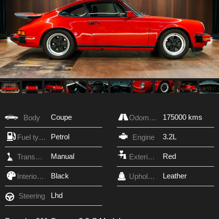
Coupe
175000 kms
Body
Odometer
Petrol
3.2L
Fuel type
Engine
Manual
Red
Transmission
Exterior Color
Black
Leather
Interior Color
Upholstery
Lhd
Steering