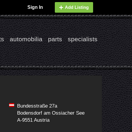
Sign In
Add Listing
ts
automobilia
parts
specialists
Bundesstraße 27a
Bodensdorf am Ossiacher See
A-9551 Austria