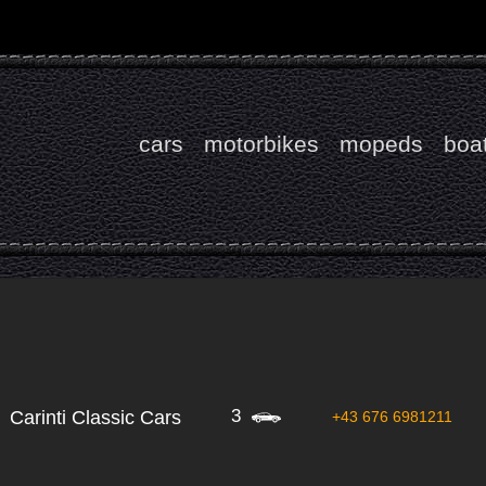
cars
motorbikes
mopeds
boa
3
Carinti Classic Cars
+43 676 6981211