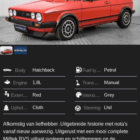
Hatchback
Petrol
Body
Fuel type
1.8L
Manual
Engine
Transmission
Red
Grey
Exterior Color
Interior Color
Cloth
Lhd
Upholstery
Steering
Afkomstig van liefhebber .Uitgebreide historie met nota's
vanaf nieuw aanwezig. Uitgerust met een mooi complete
Milltek RVS uitlaat systeem en schijfremmen op de