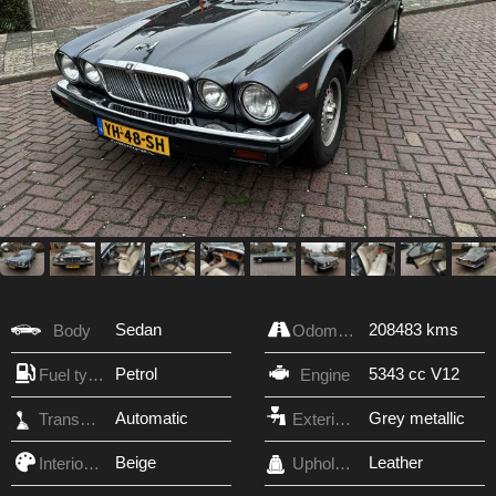
Sedan
208483 kms
Body
Odometer
Petrol
5343 cc V12
Fuel type
Engine
Automatic
Grey metallic
Transmission
Exterior Color
Beige
Leather
Interior Color
Upholstery